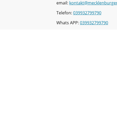
email:
kontakt@mecklenburger
Telefon:
039932799790
Whats APP:
039932799790
Name
*
Message